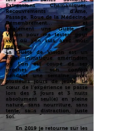
Extractions Chamaniques,
Recouvrements d'Âme,
Passage, Roue de la Médecine,
Démembrement... et
finalement une Quête de
Vision pour me tester, pour
voir où j'en suis avec moi-
même.
La Quête de Vision est un
rituel initiatique amérindien
où l'on est coupé de ses
proches et son confort
pendant une semaine, avec
plusieurs jours de jeûne. Le
cœur de l'expérience se passe
lors des 3 jours et 3 nuits
absolument seul(e) en pleine
nature, sans nourriture, sans
tente, sans distraction, juste
Soi.
En 2019 je retourne sur les