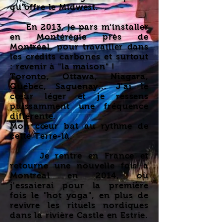
qu'offre le Midwest.
En 2013, je pars m'installer
en Montérégie près de
Montréal, pour travailler dans
les crédits carbones et surtout
: revenir à "la maison" !
Toronto, Ottawa, Niagara,
Québec, Saguenay... J'ai le
cœur léger et je ressens
puissamment une fréquence
différente.
Mon cœur bat au rythme de
cette Terre-là.
Je rentre en France et
retourne une nouvelle fois à
Montréal en 2014, où
j'essaierai pour la première
fois le "hot yoga", en plus de
revivre les rituels nordiques
dans la rivière Castle en Estrie.