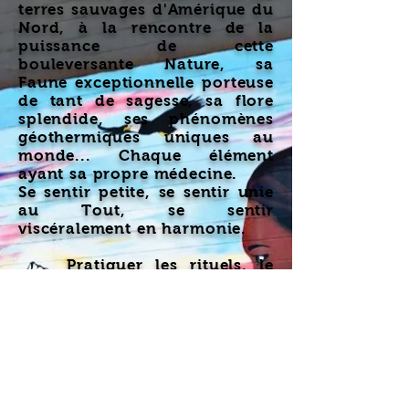
terres sauvages d'Amérique du
Nord, à la rencontre de la
puissance de cette
bouleversante Nature, sa
Faune exceptionnelle porteuse
de tant de sagesse, sa flore
splendide, ses phénomènes
géothermiques uniques au
monde... Chaque élément
ayant sa propre médecine.
Se sentir petite, se sentir unie
au Tout, se sentir
viscéralement en harmonie.
Pratiquer les rituels, le
Tambour, honorer la Terre et
la Nature : une évidence, une
identité, bien au-delà des
effets de mode et du business
actuel.
Toujours en accord avec ce
que je prône : l'authenticité et