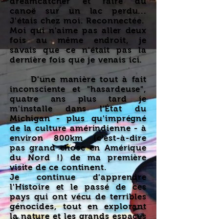
dreamcatcher et faire du
canoë sur un lac perdu...
J'étais chez moi. Reconnectée.
Moi qui n'aime pas aller deux
fois au même endroit, je
savais que ce n'était pas la
dernière fois que je venais ici.
D'une manière tout à fait
inconsciente et "hasardeuse",
quatre ans plus tard je
m'installe dans l'État du
Michigan - plus qu'imprégné
de la culture amérindienne - à
environ 800km (c'est-à-dire
pas grand chose en Amérique
du Nord !) de ma première
visite de ce continent.
Je continue d'apprendre
l'Histoire et le passé de ces
pays qui ont vécu de terribles
génocides, tout en explorant
la nature et les grands espaces