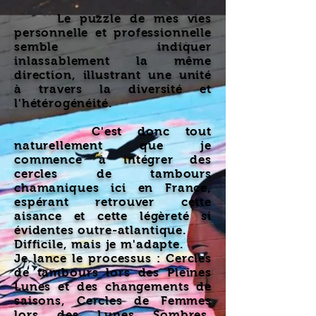
Le puzzle de mes vies
personnelle et professionnelle
semble indiquer
inlassablement la même
direction, illustrant une unité
à travers la diversité et
l'hétérogénéité.
C'est donc tout
naturellement que je
commence à intégrer des
cercles de tambours
chamaniques ici en France,
espérant retrouver cette
aisance et cette légèreté si
évidentes outre-atlantique.
Difficile, mais je m'adapte.
Je lance le processus : Cercles
de tambours lors des Pleines
Lunes et des changements de
saisons, Cercles de Femmes
lors des Lunes Sombres,