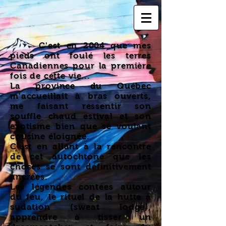
C'est en 2004 que mes
pieds ont foulé les terres
Canadiennes pour la première
fois de cette vie...
La province du Québec
m'accueillait à bras ouverts,
me faisant ressentir son
souffle chaud estival et son
exotisme bien que se voulant
cousine éloignée.
C'est en allant à la rencontre
de cet autochtone que les
choses se sont définitivement
ancrées.
Les légendes contées autour
du feu, le rituel de la hutte à
sudation (sweat lodge),
apprendre à tisser un