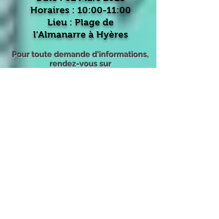
Horaires : 10:00-11:00
Lieu : Plage de
l'Almanarre à Hyères
Pour toute demande d'informations,
rendez-vous sur
l'onglet CONTACT
sophroyoga
Date : 05 Mars 2025